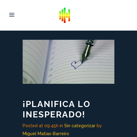
¡PLANIFICA LO
INESPERADO!
Posted at 09:45h
in
Sin categorizar
by
Miguel Matías-Barreiro